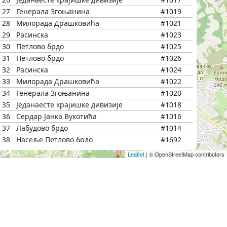
27
Генерала Згоњанина
#1019
28
Милорада Драшковића
#1021
29
Расинска
#1023
30
Петлово брдо
#1025
31
Петлово брдо
#1026
32
Расинска
#1024
33
Милорада Драшковића
#1022
34
Генерала Згоњанина
#1020
35
Једанаесте крајишке дивизије
#1018
36
Сердар Јанка Вукотића
#1016
37
Лабудово брдо
#1014
38
Насеље Петлово брдо
#1692
39
Ново насеље /Рушањ/
#1697
Leaflet
|
© OpenStreetMap contributors
40
Илије Милићевића
#1699
41
Ослобођења
#1701
42
МЗ "Рушањ"
#1703
43
Лике Ружића
#1705
44
"13. септембар"
#1707