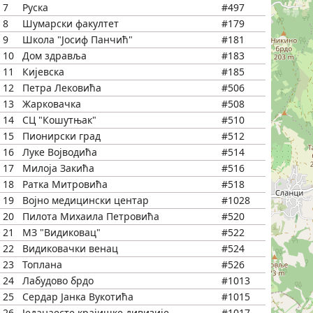
7
Руска
#497
8
Шумарски факултет
#179
9
Школа "Јосиф Панчић"
#181
10
Дом здравља
#183
11
Кијевска
#185
12
Петра Лековића
#506
13
Жарковачка
#508
14
СЦ "Кошутњак"
#510
15
Пионирски град
#512
16
Луке Војводића
#514
17
Милоја Закића
#516
18
Ратка Митровића
#518
19
Војно медицински центар
#1028
20
Пилота Михаила Петровића
#520
21
МЗ "Видиковац"
#522
22
Видиковачки венац
#524
23
Топлана
#526
24
Лабудово брдо
#1013
25
Сердар Јанка Вукотића
#1015
26
Једанаесте крајишке дивизије
#1017