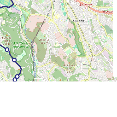
Секретаријат за јавни превоз
Градска управа града Београда
2022