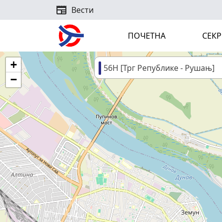
newspaper
Вести
ПОЧЕТНА
СЕКР
+
56Н [Трг Републике - Рушањ]
−