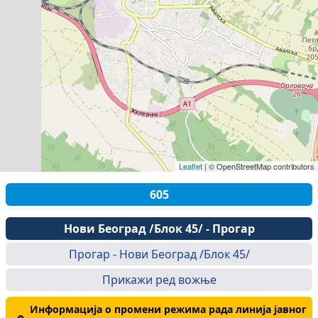
Leaflet
|
© OpenStreetMap contributors
605
Нови Београд /Блок 45/ - Прогар
Прогар - Нови Београд /Блок 45/
Прикажи ред вожње
Информација о промени режима рада линија jaвног