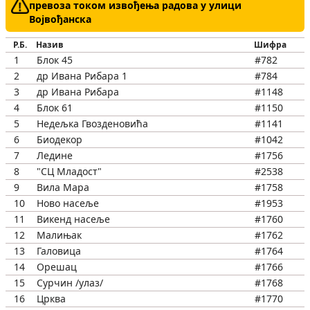
превоза током извођења радова у улици
Војвођанска
Р.Б.
Назив
Шифра
1
Блок 45
#782
2
др Ивана Рибара 1
#784
3
др Ивана Рибара
#1148
4
Блок 61
#1150
5
Недељка Гвозденовића
#1141
6
Биодекор
#1042
7
Ледине
#1756
8
"СЦ Младост"
#2538
9
Вила Мара
#1758
10
Ново насеље
#1953
11
Викенд насеље
#1760
12
Малињак
#1762
13
Галовица
#1764
14
Орешац
#1766
15
Сурчин /улаз/
#1768
16
Црква
#1770