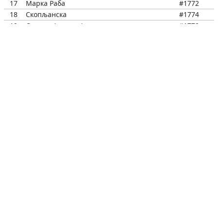
17
Марка Раба
#1772
18
Скопљанска
#1774
19
Сурчин /центар/
#1778
20
Крушедолска
#1780
21
Сурчин /млин/
#1948
22
Браће Николић
#1782
23
"Пут за СРЦ"
#3039
24
Римски канал
#1784
25
Пут за Јаково
#1786
26
Силоси
#1788
27
Јаково /улаз/
#2850
28
Сервиси
#1790
29
Сремска
#1792
30
Сестара Крстоношић
#1794
31
МЗ Јаково
#2142
32
Приливак
#2132
33
Јаково челик
#2052
34
Стовариште
#2232
35
Бољевци /запис/
#2054
36
Шест топола
#2056