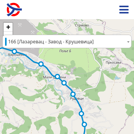
+
−
166 [Лазаревац - Завод - Крушевица]