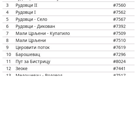
3
Рудовци II
#7560
4
Рудовци I
#7562
5
Рудовци - Село
#7567
6
Рудовци - Дикован
#7392
7
Мали Црљени - Купатило
#7509
8
Мали Црљени
#7510
9
Церовити поток
#7619
10
Барошевац
#7296
11
Пут за Бистрицу
#8024
12
Зеоке
#7441
13
Медошевац - Водовод
#7517
14
Медошевац - гробље
#7519
15
Вреоци - ФЕО
#7377
16
Вреоци - Бранина продавница
#7371
17
Вреоци - Завод
#7423
18
Пештан
#7545
19
Стакленик
#7579
20
Шопић (Милана Топаловића)
#7580
21
Шопић - Криваја
#7625