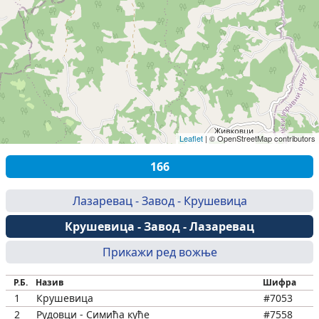
Leaflet
|
© OpenStreetMap contributors
166
Лазаревац - Завод - Крушевица
Крушевица - Завод - Лазаревац
Прикажи ред вожње
Р.Б.
Назив
Шифра
1
Крушевица
#7053
2
Рудовци - Симића куће
#7558