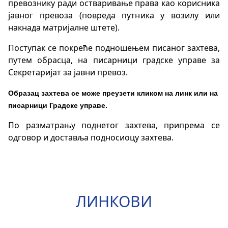
превознику ради остваривање права као корисника
јавног превоза (повреда путника у возилу или
накнада матријалне штете).
Поступак се покреће подношењем писаног захтева,
путем обрасца, на писарници градске управе за
Секретаријат за јавни превоз.
Образац захтева се може преузети кликом на линк или на
писарници Градске управе.
По разматрању поднетог захтева, припрема се
одговор и доставља подносиоцу захтева.
ЛИНКОВИ