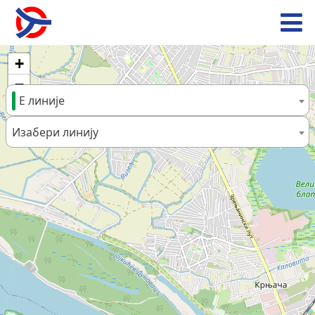
+
−
Е линије
Изабери линију