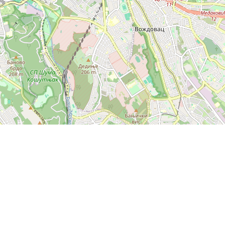
Leaflet
|
© OpenStreetMap contributors
Секретаријат за јавни превоз
Градска управа града Београда
2022