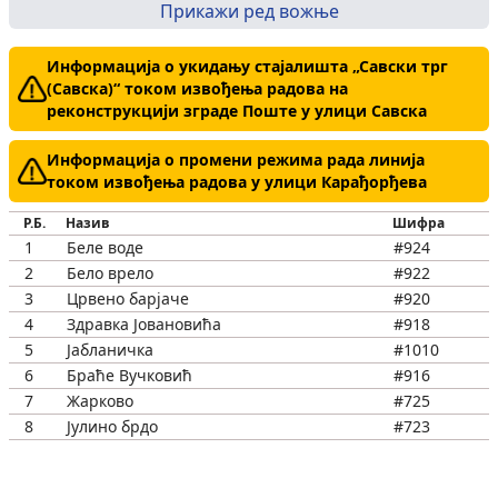
Прикажи ред вожње
Информација о укидању стајалишта „Савски трг
(Савска)“ током извођења радова на
реконструкцији зграде Поште у улици Савска
Информација о промени режима рада линија
током извођења радова у улици Карађорђева
Р.Б.
Назив
Шифра
1
Беле воде
#924
2
Бело врело
#922
3
Црвено барјаче
#920
4
Здравка Јовановића
#918
5
Јабланичка
#1010
6
Браће Вучковић
#916
7
Жарково
#725
8
Јулино брдо
#723
9
Требевићка
#188
10
Кијевска
#186