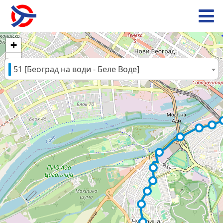
+
−
51 [Београд на води - Беле Воде]