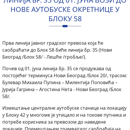
НОВЕ АУТОБУСКЕ ОКРЕТНИЦЕ У
БЛОКУ 58
Прва линија јавног градског превоза која ће
саобраћати до Блок 58 биће линија бр. 35 (Нови
Београд /Блок 58/ - Лешће /гробље/).
Почев од 01. јуна линија бр. 35 се продужава од
постојећег терминуса Нови Београд /Блок 20/, трасом:
Булевар Михаила Пупина – Милентија Поповића –
Јурија Гагрина – Агостина Нета - Нови Београд /Блок
58/.
Измештање централне аутобуске станице на локацију
у Блоку 42 у многоме је утицало и на токове путника и
потребе корисника за превозом до наведене
локације. Премештањем трамвајског саобраћаја на