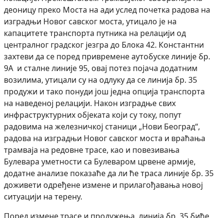
деоницу преко Моста на ади услед почетка радова на
изградњи Новог савског моста, утицало је на
капацитете транспорта путника на релацији од
централног градског језгра до Блока 42. Константни
захтеви да се поред привремене аутобуске линије бр.
9А и сталне линије 95, овај потез појача додатним
возилима, утицали су на одлуку да се линија бр. 35
продужи и тако понуди још једна опција транспорта
на наведеној релацији. Након изградње свих
инфраструктурних објеката који су току, попут
радовима на железничкој станици „Нови Београд“,
радова на изградњи Новог савског моста и враћања
трамваја на редовне трасе, као и повезивања
Булевара уметности са Булеваром црвене армије,
додатне анализе показаће да ли ће траса линије бр. 35
доживети одређене измене и прилагођавања новој
ситуацији на терену.
Поред измене трасе и продужења, линија бр. 35 биће