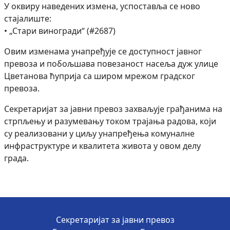
У оквиру наведених измена, успоставља се ново
стајалиште:
• „Стари виногради“ (#2687)
Овим изменама унапређује се доступност јавног
превоза и побољшава повезаност насеља дуж улице
Цветанова ћуприја са широм мрежом градског
превоза.
Секретаријат за јавни превоз захваљује грађанима на
стрпљењу и разумевању током трајања радова, који
су реализовани у циљу унапређења комуналне
инфраструктуре и квалитета живота у овом делу
града.
Секретаријат за јавни превоз