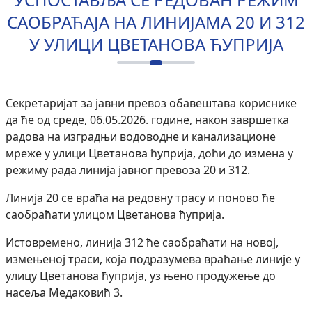
САОБРАЋАЈА НА ЛИНИЈАМА 20 И 312
У УЛИЦИ ЦВЕТАНОВА ЋУПРИЈА
Секретаријат за јавни превоз обавештава кориснике
да ће од среде, 06.05.2026. године, након завршетка
радова на изградњи водоводне и канализационе
мреже у улици Цветанова ћуприја, доћи до измена у
режиму рада линија јавног превоза 20 и 312.
Линија 20 се враћа на редовну трасу и поново ће
саобраћати улицом Цветанова ћуприја.
Истовремено, линија 312 ће саобраћати на новој,
измењеној траси, која подразумева враћање линије у
улицу Цветанова ћуприја, уз њено продужење до
насеља Медаковић 3.